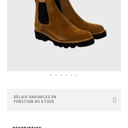
gallery
Skip
to
the
DÉLAIS VARIABLES EN
beginning
FONCTION DU STOCK
of
the
images
gallery