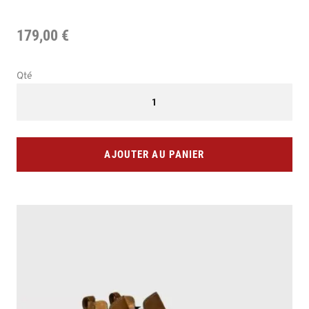
179,00 €
Qté
AJOUTER AU PANIER
Skip
to
the
end
of
the
images