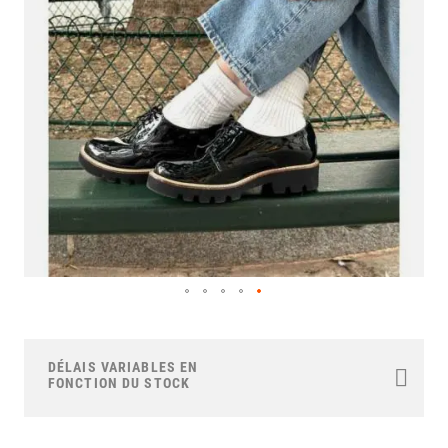
images
gallery
Skip
to
the
DÉLAIS VARIABLES EN
beginning
FONCTION DU STOCK
of
the