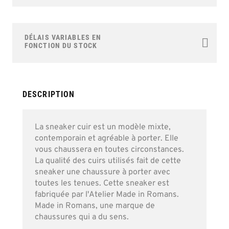
Skip
to
the
DÉLAIS VARIABLES EN
beginning
FONCTION DU STOCK
of
the
images
gallery
DESCRIPTION
La sneaker cuir est un modèle mixte,
contemporain et agréable à porter. Elle
vous chaussera en toutes circonstances.
La qualité des cuirs utilisés fait de cette
sneaker une chaussure à porter avec
toutes les tenues. Cette sneaker est
fabriquée par l'Atelier Made in Romans.
Made in Romans, une marque de
chaussures qui a du sens.